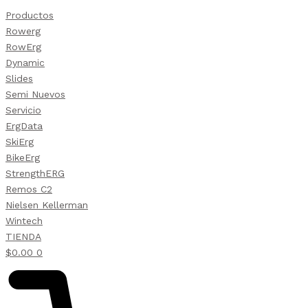
Productos
Rowerg
RowErg
Dynamic
Slides
Semi Nuevos
Servicio
ErgData
SkiErg
BikeErg
StrengthERG
Remos C2
Nielsen Kellerman
Wintech
TIENDA
$
0.00
0