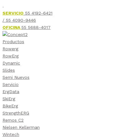
.
SERVICIO
55 4192-6421
/ 55 4090-9446
OFICINA
55 5688-4017
Productos
Rowerg
RowErg
Dynamic
Slides
Semi Nuevos
Servicio
ErgData
SkiErg
BikeErg
StrengthERG
Remos C2
Nielsen Kellerman
Wintech