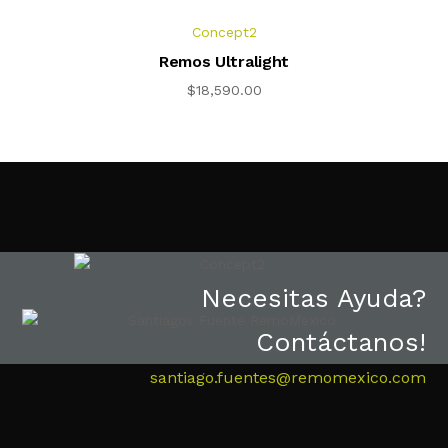
Concept2
Remos Ultralight
$
18,590.00
Necesitas Ayuda?
Contáctanos!
santiago.fuentes@remomexico.com