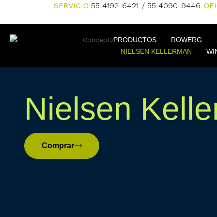
.
SERVICIO
55 4192-6421
/ 55 4090-9446
OF
PRODUCTOS
ROWERG
NIELSEN KELLERMAN
WI
Nielsen Kell
Comprar