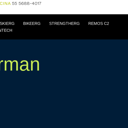
ICINA
55 5688-4017
SKIERG
BIKEERG
STRENGTHERG
REMOS C2
NTECH
erman