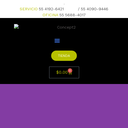
.
SERVICIO
55 4192-6421
/ 55 4090-9446
OFICINA
55 5688-4017
TIENDA
0
$
0.00