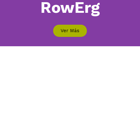
RowErg
Ver Más