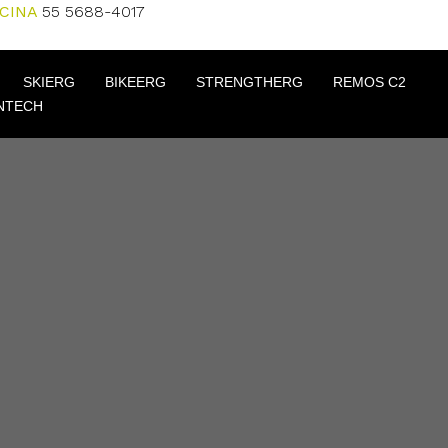
ICINA
55 5688-4017
SKIERG
BIKEERG
STRENGTHERG
REMOS C2
NTECH