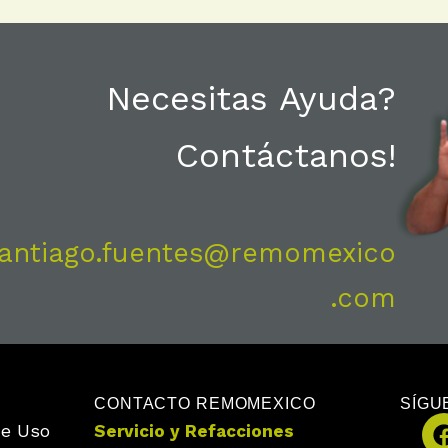
Necesitas Ayuda?
Contáctanos!
antiago.fuentes@remomexico
.com
CONTACTO REMOMEXICO
SÍGU
de Uso
Servicio y Refacciones