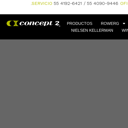
.
SERVICIO
55 4192-6421
/ 55 4090-9446
OF
PRODUCTOS
ROWERG
NIELSEN KELLERMAN
WI