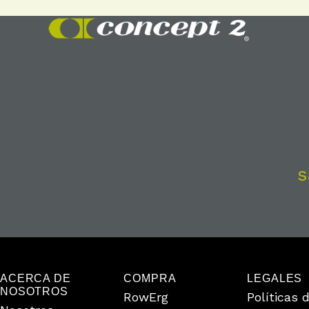
s
ACERCA DE
COMPRA
LEGALES
NOSOTROS
RowErg
Políticas 