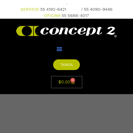
.
SERVICIO
55 4192-6421
/ 55 4090-9446
OFICINA
55 5688-4017
TIENDA
0
$
0.00