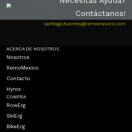
Necesitas Ayuda?
Contáctanos!
santiago.fuentes@remomexico.com
ACERCA DE NOSOTROS
Nosotros
RemoMexico
Contacto
Hyrox
COMPRA
RowErg
SkiErg
BikeErg