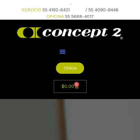
.
SERVICIO
55 4192-6421
/ 55 4090-9446
OFICINA
55 5688-4017
TIENDA
0
$
0.00