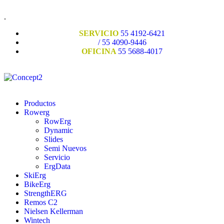
.
SERVICIO
55 4192-6421
/ 55 4090-9446
OFICINA
55 5688-4017
Productos
Rowerg
RowErg
Dynamic
Slides
Semi Nuevos
Servicio
ErgData
SkiErg
BikeErg
StrengthERG
Remos C2
Nielsen Kellerman
Wintech