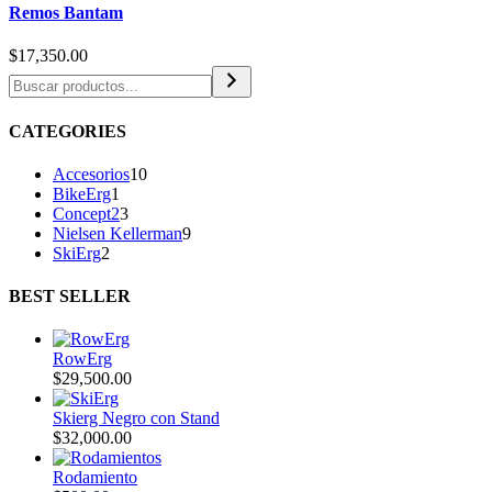
Remos Bantam
$
17,350.00
CATEGORIES
Accesorios
10
BikeErg
1
Concept2
3
Nielsen Kellerman
9
SkiErg
2
BEST SELLER
RowErg
$
29,500.00
Skierg Negro con Stand
$
32,000.00
Rodamiento