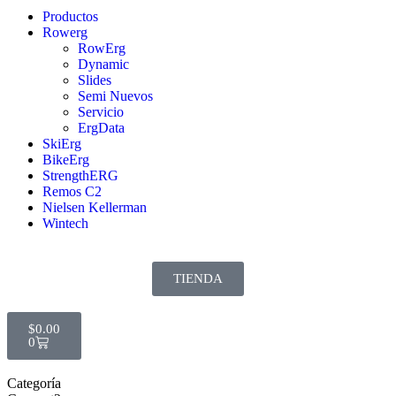
Productos
Rowerg
RowErg
Dynamic
Slides
Semi Nuevos
Servicio
ErgData
SkiErg
BikeErg
StrengthERG
Remos C2
Nielsen Kellerman
Wintech
TIENDA
$
0.00
0
Categoría