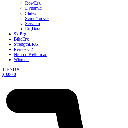
RowErg
Dynamic
Slides
Semi Nuevos
Servicio
ErgData
SkiErg
BikeErg
StrengthERG
Remos C2
Nielsen Kellerman
Wintech
TIENDA
$
0.00
0