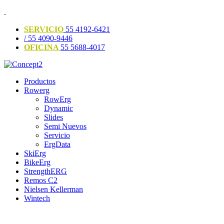
.
SERVICIO
55 4192-6421
/ 55 4090-9446
OFICINA
55 5688-4017
Productos
Rowerg
RowErg
Dynamic
Slides
Semi Nuevos
Servicio
ErgData
SkiErg
BikeErg
StrengthERG
Remos C2
Nielsen Kellerman
Wintech