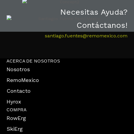
Necesitas Ayuda?
Contáctanos!
santiago.fuentes@remomexico.com
ACERCA DE NOSOTROS
Nosotros
RemoMexico
Contacto
Hyrox
COMPRA
RowErg
SkiErg