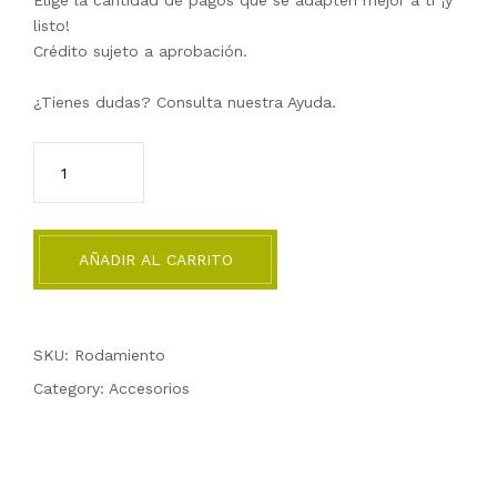
Elige la cantidad de pagos que se adapten mejor a ti ¡y
listo!
Crédito sujeto a aprobación.
¿Tienes dudas? Consulta nuestra
Ayuda
.
AÑADIR AL CARRITO
SKU: Rodamiento
Category:
Accesorios