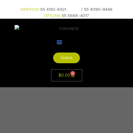
.
SERVICIO
55 4192-6421
/ 55 4090-9446
OFICINA
55 5688-4017
TIENDA
0
$
0.00