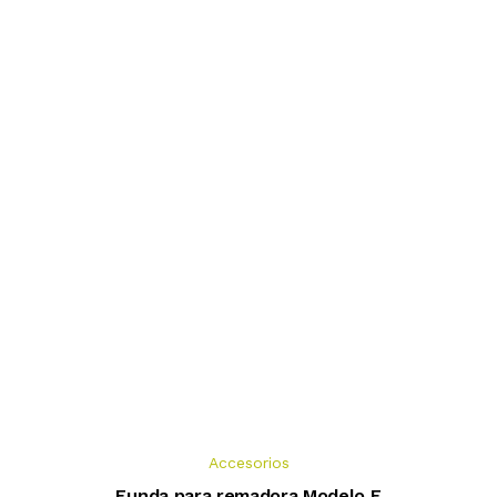
Accesorios
Funda para remadora Modelo E