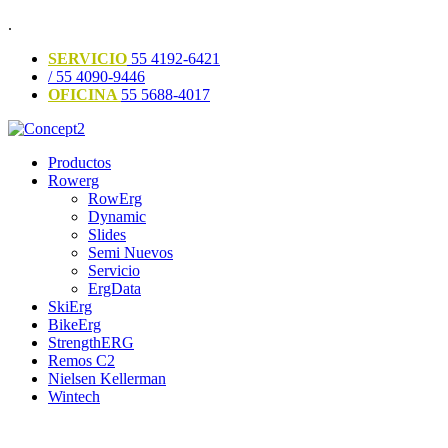
.
SERVICIO
55 4192-6421
/ 55 4090-9446
OFICINA
55 5688-4017
Productos
Rowerg
RowErg
Dynamic
Slides
Semi Nuevos
Servicio
ErgData
SkiErg
BikeErg
StrengthERG
Remos C2
Nielsen Kellerman
Wintech