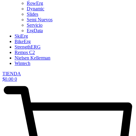
RowErg
Dynamic
Slides
Semi Nuevos
Servicio
ErgData
SkiErg
BikeErg
StrengthERG
Remos C2
Nielsen Kellerman
Wintech
TIENDA
$
0.00
0