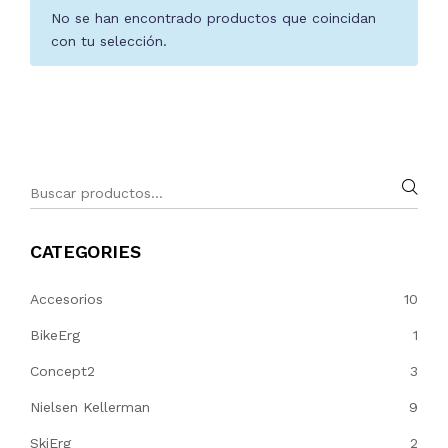
No se han encontrado productos que coincidan
con tu selección.
CATEGORIES
Accesorios
10
BikeErg
1
Concept2
3
Nielsen Kellerman
9
SkiErg
2