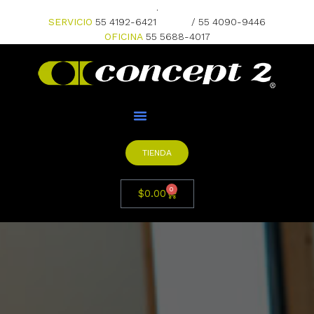
.
SERVICIO
55 4192-6421
/ 55 4090-9446
OFICINA
55 5688-4017
TIENDA
0
$
0.00