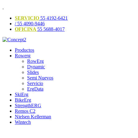
.
SERVICIO
55 4192-6421
/ 55 4090-9446
OFICINA
55 5688-4017
Productos
Rowerg
RowErg
Dynamic
Slides
Semi Nuevos
Servicio
ErgData
SkiErg
BikeErg
StrengthERG
Remos C2
Nielsen Kellerman
Wintech